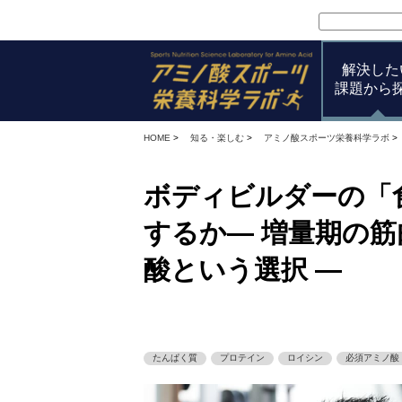
解決した
課題から
HOME
>
知る・楽しむ
>
アミノ酸スポーツ栄養科学ラボ
>
ボディビルダーの「
するか― 増量期の
酸という選択 ―
たんぱく質
プロテイン
ロイシン
必須アミノ酸