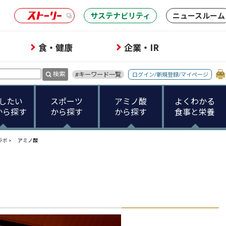
サステナビリティ
ニュースルーム
食・健康
企業・IR
検索
#キーワード一覧
ログイン/新規登録/マイページ
したい
スポーツ
アミノ酸
よくわかる
から探す
から探す
から探す
食事と栄養
ラボ
>
アミノ酸