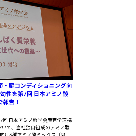
節・腱コンディショニング向
効性を第7回 日本アミノ酸
で報告！
7回 日本アミノ酸学会産官学連携
において、当社独自組成のアミノ酸
向け6種アミノ酸ミックス（以