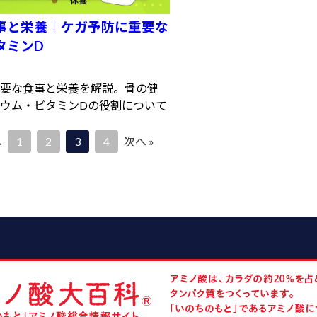
事と栄養｜ケガ予防に重要な
タミンD
要な食事と栄養を解説。骨の健
ウム・ビタミンDの役割について
へ
1
2
3
4
次へ »