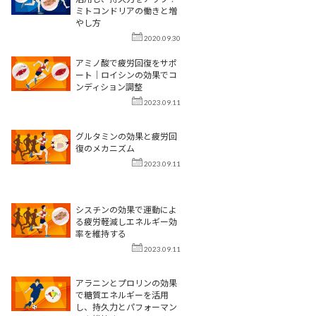
ミトコンドリアの働きと増
やし方
2020.09.30
アミノ酸で疲労回復をサポ
ート｜ロイシンの効果でコ
ンディション調整
2023.09.11
グルタミンの効果と疲労回
復のメカニズム
2023.09.11
シスチンの効果で運動によ
る疲労軽減しエネルギー効
率を維持する
2023.09.11
アラニンとプロリンの効果
で糖質エネルギーを活用
し、持久力とパフォーマン