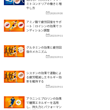
ミトコンドリアの働きと増
やし方
2020.09.30
アミノ酸で疲労回復をサポ
ート｜ロイシンの効果でコ
ンディション調整
2023.09.11
グルタミンの効果と疲労回
復のメカニズム
2023.09.11
シスチンの効果で運動によ
る疲労軽減しエネルギー効
率を維持する
2023.09.11
アラニンとプロリンの効果
で糖質エネルギーを活用
し、持久力とパフォーマン