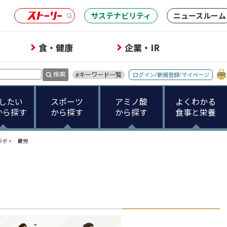
サステナビリティ
ニュースルーム
食・健康
企業・IR
検索
#キーワード一覧
ログイン/新規登録/マイページ
したい
スポーツ
アミノ酸
よくわかる
から探す
から探す
から探す
食事と栄養
ラボ
>
疲労