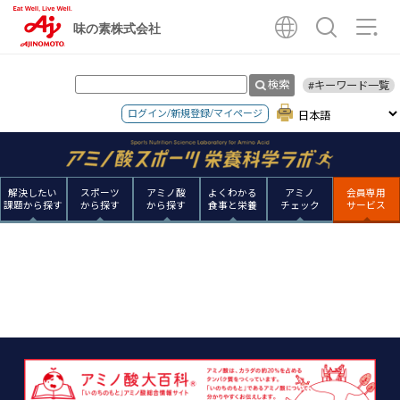
味の素株式会社
検索
#キーワード一覧
ログイン/新規登録/マイページ
解決したい
スポーツ
アミノ酸
よくわかる
アミノ
会員専用
課題から探す
から探す
から探す
食事と栄養
チェック
サービス