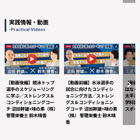
実践情報・動画
Practical Videos
【動画後編】競泳トップ
【動画前編】水泳選手の
【動画
選手のスケジューリング
試合に向けたコンディシ
はなく
に学ぶ／ストレングス＆
ョニング方法／ストレン
太平洋
コンディショニングコー
グス＆コンディショニン
学科講
チ 沼田幹雄×味の素（株）
グコーチ 沼田幹雄×味の素
スポー
管理栄養士 鈴木晴香
（株） 管理栄養士 鈴木晴
香