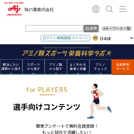
味の素株式会社
検索
#キーワード一覧
ログイン/新規登録/マイページ
解決したい
スポーツ
アミノ酸
よくわかる
アミノ
会員専用
課題から探す
から探す
から探す
食事と栄養
チェック
サービス
for PLAYERS
選手向けコンテンツ
簡単アンケートで無料会員登録！
もっと試合で活躍したい！