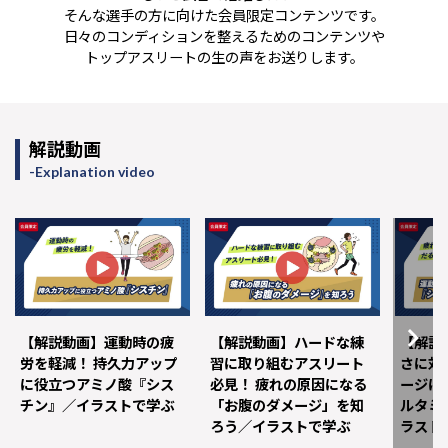
そんな選手の方に向けた会員限定コンテンツです。
日々のコンディションを整えるためのコンテンツや
トップアスリートの生の声をお送りします。
解説動画
Explanation video
【解説動画】運動時の疲
【解説動画】ハードな練
【解説
労を軽減！ 持久力アップ
習に取り組むアスリート
さに対
に役立つアミノ酸『シス
必見！ 疲れの原因になる
ージに
チン』／イラストで学ぶ
「お腹のダメージ」を知
ルタミ
ろう／イラストで学ぶ
ラスト