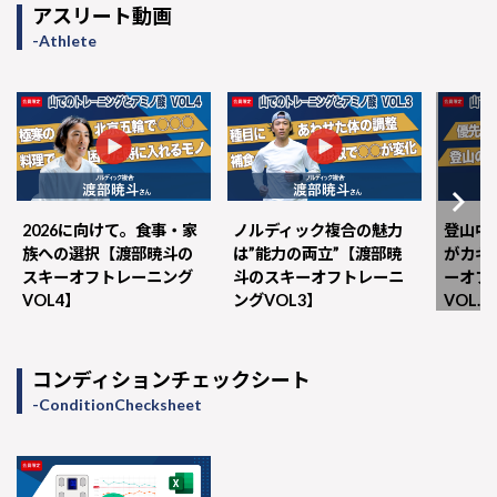
アスリート動画
Athlete
2026に向けて。食事・家
ノルディック複合の魅力
登山中
族への選択【渡部暁斗の
は”能力の両立”【渡部暁
がカギ
スキーオフトレーニング
斗のスキーオフトレーニ
ーオフ
VOL4】
ングVOL3】
VOL.2
コンディションチェックシート
ConditionChecksheet